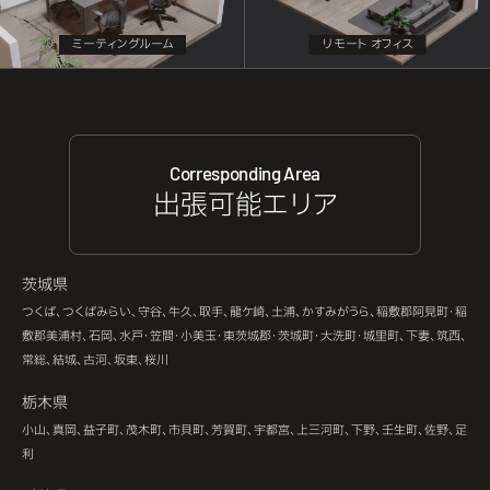
ミーティングルーム
リモート オフィス
Corresponding Area
出張可能エリア
茨城県
つくば、つくばみらい、守谷、牛久、取手、龍ケ崎、土浦、かすみがうら、稲敷郡阿見町・稲
敷郡美浦村、石岡、水戸・笠間・小美玉・東茨城郡・茨城町・大洗町・城里町、下妻、筑西、
常総、結城、古河、坂東、桜川
栃木県
小山、真岡、益子町、茂木町、市貝町、芳賀町、宇都宮、上三河町、下野、壬生町、佐野、足
利