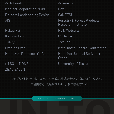
Arch Foods
Ariame Inc
Medical Corporation MOM
Bax
Ebihara Landscaping Design
SANETSU
AIST
Forestry & Forest Products
Research Institute
Hakuaikai
Holly Wetsuits
Kasumi Taxi
Q't Dental Clinic
TON Q
Tree Inc.
Lyon de Lyon
Matsumoto General Contractor
Matsuzaki Bonesetter's Clinic
Midorino Judicial Scrivener
Office
tei SOLUTIONS
University of Tsukuba
ZEAL SALON
ウェブサイト制作・ホームページ作成は株式会社オンズにお任せください
日本全国対応・茨城県つくば市／株式会社オンズ
CONTACT INFORMATION
GET IN TOUCH