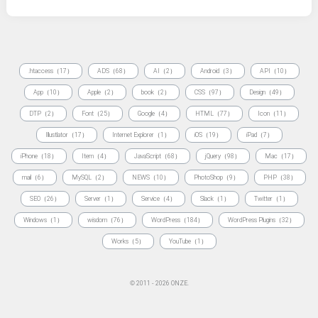
.htaccess（17）
ADS（68）
AI（2）
Android（3）
API（10）
App（10）
Apple（2）
book（2）
CSS（97）
Design（49）
DTP（2）
Font（25）
Google（4）
HTML（77）
Icon（11）
Illustlator（17）
Internet Explorer（1）
iOS（19）
iPad（7）
iPhone（18）
Item（4）
JavaScript（68）
jQuery（98）
Mac（17）
mail（6）
MySQL（2）
NEWS（10）
PhotoShop（9）
PHP（38）
SEO（26）
Server（1）
Service（4）
Slack（1）
Twitter（1）
Windows（1）
wisdom（76）
WordPress（184）
WordPress Plugins（32）
Works（5）
YouTube（1）
© 2011 - 2026 ONZE.