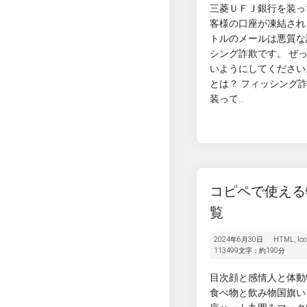
三菱ＵＦＪ銀行を装っ
客様の口座が凍結され
トルのメールは悪質な
シング詐欺です。 ぜ
いようにしてください
とは？ フィッシング
装って...
コピペで使える
覧
2024年6月30日
HTML
,
Ic
113499文字：約190分
目次顔と感情人と体動
食べ物と飲み物国旗い