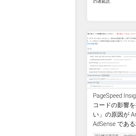
の遅延読...
PageSpeed In
コードの影響を
い」の原因が Anal
AdSense であ
2024年10月20日
JavaScri