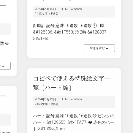
字一
2024年6月15日
HTML
,
wisdom
1413文字：約3分
針時計 記号 意味 10進数 16進数 🕐 1時
&#128336; &#x1F550; 🕑 2時 &#128337;
&#x1F551...
 ☮️
続きを読む →
 →
コピペで使える特殊絵文字一
覧［ハート編］
字一
2024年6月12日
HTML
,
wisdom
2153文字：約4分
ハート 記号 意味 10進数 16進数 🩷 ピンクの
ハート &#129655; &#x1FA77; ❤️ 赤色のハー
ト &#10084;&am...