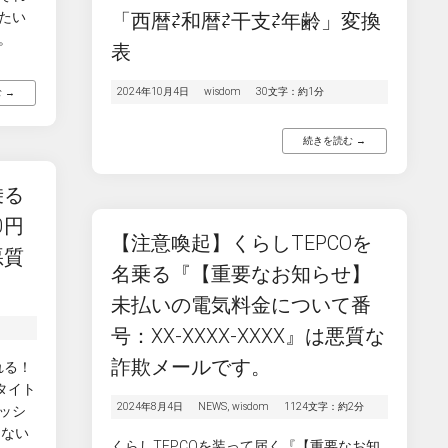
たい
「西暦⇄和暦⇄干支⇄年齢」変換
。
表
2024年10月4日
wisdom
30文字：約1分
 →
続きを読む →
乗る
0円
【注意喚起】くらしTEPCOを
悪質
名乗る『【重要なお知らせ】
未払いの電気料金について番
号：XX-XXXX-XXXX』は悪質な
詐欺メールです。
れる！
うタイト
2024年8月4日
NEWS
,
wisdom
1124文字：約2分
ッシ
しない
くらしTEPCOを装って届く『【重要なお知