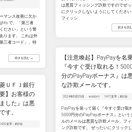
は悪質フィッシング詐欺ですのでぜっ
にクリックしないようにしてください
ーマンス改善に欠か
フィッシ...
sights で、「第三者
続きを読む
ください」という警
あります。 これは外
第三者コード」、特
【注意喚起】PayPayを名
続きを読む →
『今すぐ受け取れる！500
分のPayPayボーナス』は
菱ＵＦＪ銀行
な詐欺メールです。
要】お客様の
2024年8月29日
wisdom
1417文字：約3分
ました』は悪
PayPayを装って届く『今すぐ受け取
です。
5000円分のPayPayボーナス』とい
ルのメールは悪質な詐欺メール、フィ
1420文字：約3分
ング詐欺です。 ぜったいにクリック