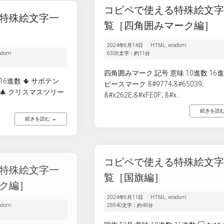
コピペで使える特殊絵文
特殊絵文字一
覧［四角囲みマーク編］
2024年6月14日
HTML
,
wisdom
sdom
6336文字：約11分
四角囲みマーク 記号 意味 10進数 16進数
16進数 🌵 サボテン
ピースマーク &#9774;&#65039;
35; 🎄 クリスマスツリー
&#x262E;&#xFE0F; &#x...
続きを読む
続きを読む →
コピペで使える特殊絵文
特殊絵文字一
覧［国旗編］
ク編］
2024年6月11日
HTML
,
wisdom
sdom
28540文字：約48分