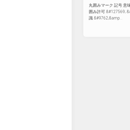
丸囲みマーク 記号 意味 
囲み許可 &#127569; &
識 &#9762;&amp...