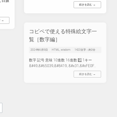
びく白旗
続きを読む →
 →
コピペで使える特殊絵文字一
覧［数字編］
2024年6月9日
HTML
,
wisdom
1423文字：約3分
数字 記号 意味 10進数 16進数 1️⃣ 1キー
&#49;&#65039;&#8419; &#x31;&#xFE0F...
続きを読む →