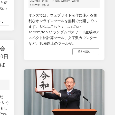
2024年11月1日
NEWS
,
wisdom
,
Works
護と信
648文字：約2分
を扱う
.
オンズでは、ウェブサイト制作に使える便
利なオンラインツールを無料で公開してい
 →
ます。 URLはこちら：https://on-
ze.com/tools/ ランダムパスワード生成やア
スペクト比計算ツール、文字数カウンター
など、10種以上のツールが...
式会
続きを読む →
0日
』は
だ
という
 もし
それ