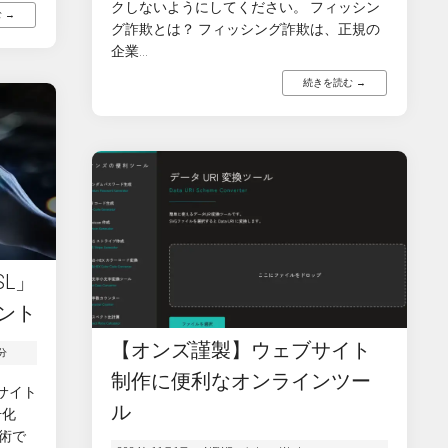
クしないようにしてください。 フィッシン
 →
グ詐欺とは？ フィッシング詐欺は、正規の
企業...
続きを読む →
SL」
ント
【オンズ謹製】ウェブサイト
分
制作に便利なオンラインツー
ブサイト
ル
号化
術で