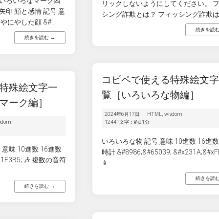
いろいろなマーク四
リックしないようにしてください。 
印 顔と感情 記号 意
シング詐欺とは？ フィッシング詐欺は、
にやにやした顔 &#...
続きを読む
続きを読む →
コピペで使える特殊絵文
特殊絵文字一
覧［いろいろな物編］
マーク編］
2024年6月17日
HTML
,
wisdom
sdom
12441文字：約21分
いろいろな物 記号 意味 10進数 16進数 
意味 10進数 16進数
時計 &#8986;&#65039; &#x231A;&#xF
#x1F3B5; 🎶 複数の音符
📱...
続きを読む
続きを読む →