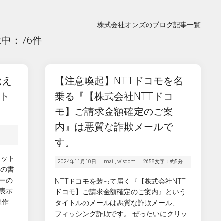
株式会社オンズのブログ記事一覧
示中：76件
】覚え
【注意喚起】NTTドコモを名
ート
乗る『【株式会社NTTドコ
モ】ご請求金額確定のご案
内』は悪質な詐欺メールで
す。
カット
2024年11月10日
mail
,
wisdom
2658文字：約5分
ルの書
ーの
NTTドコモを装って届く『【株式会社NTT
表示
ドコモ】ご請求金額確定のご案内』という
操作
タイトルのメールは悪質な詐欺メール、
フィッシング詐欺です。 ぜったいにクリッ