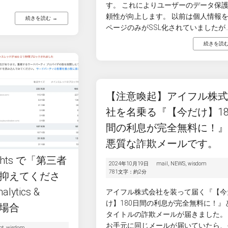
す。 これによりユーザーのデータ保
頼性が向上します。 以前は個人情報
続きを読む →
ページのみがSSL化されていましたが..
続きを読む
【注意喚起】アイフル株
社を名乗る『【今だけ】18
間の利息が完全無料に！
悪質な詐欺メールです。
sights で「第三者
2024年10月19日
mail
,
NEWS
,
wisdom
781文字：約2分
抑えてくださ
ytics &
アイフル株式会社を装って届く『【今
け】180日間の利息が完全無料に！』
る場合
タイトルの詐欺メールが届きました。
お手元に同じメールが届いていたら、
pt
,
wisdom