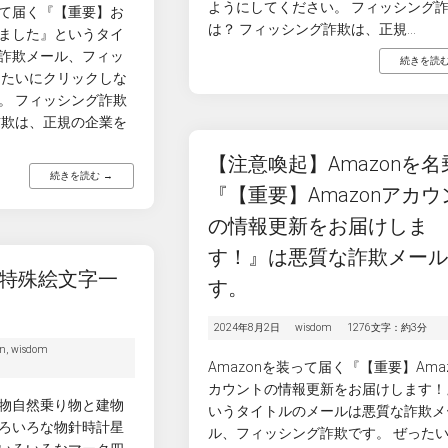
ようにしてください。 フィッシング
て届く『【重要】お
は？ フィッシング詐欺は、正規...
ました』というタイ
詐欺メール、フィッ
続きを読む
ったいにクリックしな
。 フィッシング詐欺
詐欺は、正規の企業を
【注意喚起】Amazonを名
続きを読む →
『【重要】Аmazonアカウ
の情報更新をお届けしま
す！』は悪質な詐欺メー
特殊絵文字一
す。
2024年8月2日
wisdom
1276文字：約3分
on
,
wisdom
Amazonを装って届く『【重要】Аma
カウントの情報更新をお届けします！
物自然乗り物と建物
いうタイトルのメールは悪質な詐欺メ
ろいろな物針時計星
ル、フィッシング詐欺です。 ぜった