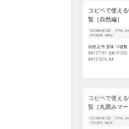
コピペで使える
覧［自然編］
2024年6月13日
HTML
,
wi
4734文字：約8分
自然 記号 意味 10進数 
&#127797; &#x1F3
&#127876; &#...
コピペで使える
覧［丸囲みマー
2024年6月10日
HTML
,
wi
1393文字：約3分