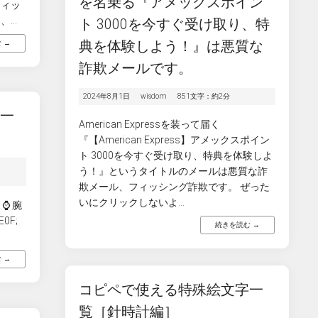
を名乗る『アメックスポイン
フィッ
...
ト 3000を今すぐ受け取り、特
 →
典を体験しよう！』は悪質な
詐欺メールです。
2024年8月1日
wisdom
851文字：約2分
字一
American Expressを装って届く
『【American Express】アメックスポイン
ト 3000を今すぐ受け取り、特典を体験しよ
う！』というタイトルのメールは悪質な詐
欺メール、フィッシング詐欺です。 ぜった
いにクリックしないよ...
⌚️ 腕
E0F;
続きを読む →
 →
コピペで使える特殊絵文字一
覧［針時計編］