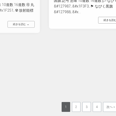
国旗 記号 意味 10進数 16進数 🏳 な
10進数 16進数 🉑 丸
&#127987; &#x1F3F3; 🏴 なびく黒旗
#x1F251; ☢️ 放射能標
&#127988; &#x...
続きを読む
続きを読む →
1
2
3
4
次へ »