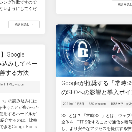
シング詐欺ですので
続きを読む
ないようにしてくだ
続きを読む →
Google
読み込みしてペー
善する方法
Googleが推奨する「常時S
le
,
HTML
,
wisdom
のSEOへの影響と導入ポイ
onts」の読み込みには
2024年11月8日
SEO
,
wisdom
1588文字：約3
der』を使うことが多かった
使用するハードルが
SSLとは？ 「常時SSL」とは、ウェ
日紹介するのは、比較
全体をHTTPS化することで通信を暗
Google Fonts
し、より安全なアクセスを提供する技