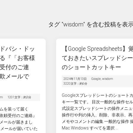
タグ "wisdom" を含む投稿を表
ドバシ・ドッ
【Google Spreadsheets
る『「お客様
ておきたいスプレッドシ
受付のご連
のショートカットキー
欺メールで
2024年11月13日
Google
,
wisdom
3220文字：約6分
Googleスプレッドシートのショート
om
1201文字：約3分
キー一覧です。 目次一般的な操作セ
式設定スプレッドシートの操作メニュ
ムを装って届く
操作行や列の挿入、削除、非表示、再
依頼受付のご連絡』
メモやコメントの編集 一般的な操作 
メールが届きまし
Mac Windows すべてを選択 ...
じメールが届いていた