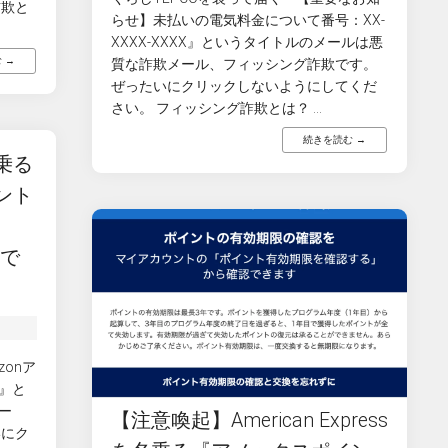
詐欺と
らせ】未払いの電気料金について番号：XX-
XXXX-XXXX』というタイトルのメールは悪
 →
質な詐欺メール、フィッシング詐欺です。
ぜったいにクリックしないようにしてくだ
さい。 フィッシング詐欺とは？ ...
続きを読む →
乗る
ント
ルで
zonア
』と
ー
【注意喚起】American Express
いにク