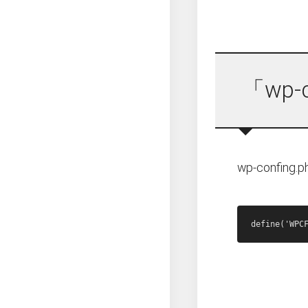
「wp-
wp-conf