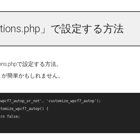
ctions.php」で設定する方法
ions.phpで設定する方法。
うが簡単かもしれません。
wpcf7_autop_or_not', 'customize_wpcf7_autop');

tomize_wpcf7_autop() {
