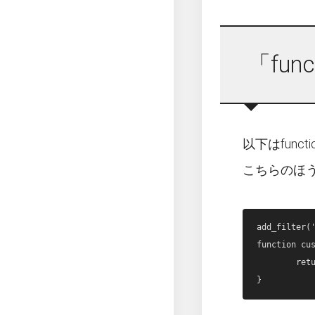
「fun
以下はfunct
こちらのほ
add_filter('
function cus
	return false;
