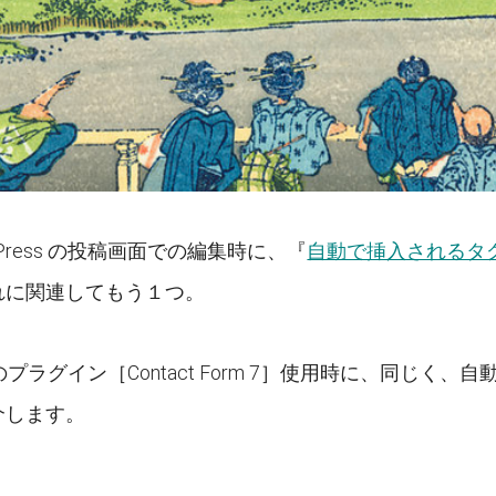
Press の投稿画面での編集時に、『
自動で挿入されるタ
れに関連してもう１つ。
ss のプラグイン［Contact Form 7］使用時に、同
介します。