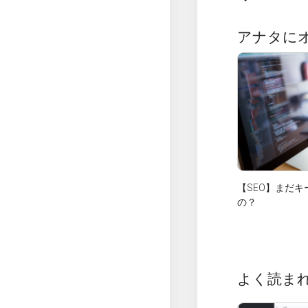
アナタに
【SEO】まだ
の？
よく読ま