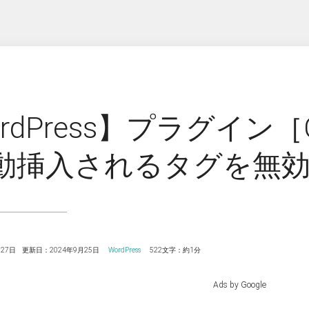
rdPress】プラグイン［Con
動挿入されるタグを無
27日
更新日：2024年9月25日
WordPress
522文字：約1分
Ads by Google