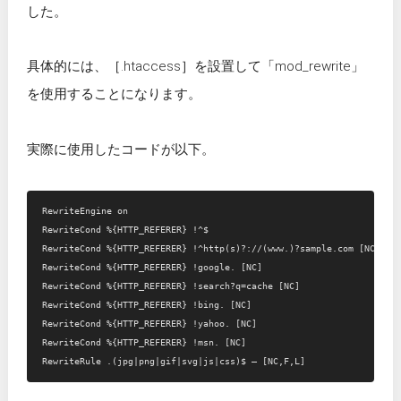
した。
具体的には、［.htaccess］を設置して「mod_rewrite」
を使用することになります。
実際に使用したコードが以下。
RewriteEngine on

RewriteCond %{HTTP_REFERER} !^$

RewriteCond %{HTTP_REFERER} !^http(s)?://(www.)?sample.com [NC]

RewriteCond %{HTTP_REFERER} !google. [NC]

RewriteCond %{HTTP_REFERER} !search?q=cache [NC]

RewriteCond %{HTTP_REFERER} !bing. [NC]

RewriteCond %{HTTP_REFERER} !yahoo. [NC]

RewriteCond %{HTTP_REFERER} !msn. [NC]
