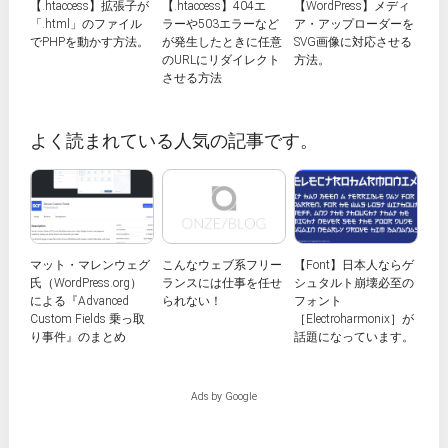
【.htaccess】拡張子が
【.htaccess】404エ
【WordPress】メディ
「.html」のファイル
ラーや503エラーなど
ア・アップローダーを
でPHPを動かす方法。
が発生したときに任意
SVG画像に対応させる
のURLにリダイレクト
方法。
させる方法
よく読まれている人気の記事です。
マット・マレンウェグ
こんなウェブ系フリー
【Font】日本人ならゲ
氏（WordPress.org）
ランスには仕事を任せ
シュタルト崩壊必至の
による『Advanced
られない！
フォント
Custom Fields 乗っ取
［Electroharmonix］が
り事件』のまとめ
話題になっています。
Ads by Google