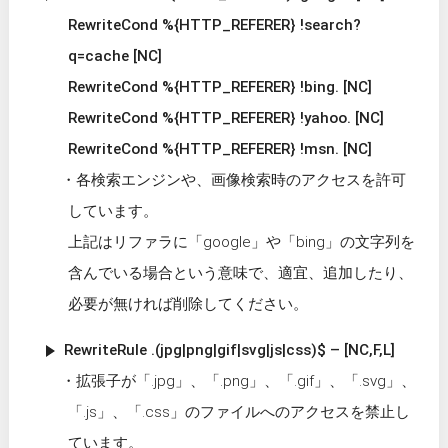
RewriteCond %{HTTP_REFERER} !search?
q=cache [NC]
RewriteCond %{HTTP_REFERER} !bing. [NC]
RewriteCond %{HTTP_REFERER} !yahoo. [NC]
RewriteCond %{HTTP_REFERER} !msn. [NC]
各検索エンジンや、画像検索時のアクセスを許可
しています。
上記はリファラに「google」や「bing」の文字列を
含んでいる場合という意味で、適宜、追加したり、
必要が無ければ削除してください。
RewriteRule .(jpg|png|gif|svg|js|css)$ – [NC,F,L]
拡張子が「.jpg」、「.png」、「.gif」、「.svg」、
「.js」、「.css」のファイルへのアクセスを禁止し
ています。