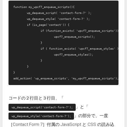
function my_wpcf7_enqueue_scripts(){

	wp_dequeue_script( 'contact-form-7' );

	wp_dequeue_style( 'contact-form-7' );

	if (is_page('contact')) {

		if (function_exists( 'wpcf7_enqueue_scripts')) {

	 		wpcf7_enqueue_scripts();

		}

		if ( function_exists( 'wpcf7_enqueue_styles' ) ) {

			wpcf7_enqueue_styles();

		}

	}

}

コードの２行目と３行目、「
」と「
wp_dequeue_script('contact-form-7');
」の部分で、一度
wp_dequeue_style('contact-form-7');
［Contact Form 7］付属の JavaScript と CSS の読み込