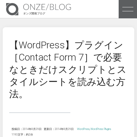
オンズ開発ブログ
株式会社オンズのブログです
【WordPress】プラグイン
［Contact Form 7］で必要
Archives
なときだけスクリプトとス
Tags
タイルシートを読み込む方
法。
株式会社オンズ企業サイトへ
投稿日：2014年8月29日
更新日：2014年8月29日
WordPress
,
WordPress Plugins
1193文字：約2分