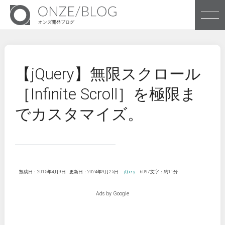
オンズ開発ブログ
株式会社オンズのブログです
【jQuery】無限スクロール
［Infinite Scroll］を極限ま
Archives
でカスタマイズ。
Tags
投稿日：2015年4月9日
更新日：2024年9月25日
jQuery
6097文字：約11分
株式会社オンズ企業サイトへ
Ads by Google