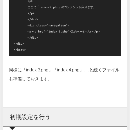
	<p>

	ここに「index-2.php」のコンテンツが入ります。

	</p>

	</div>

	<div class="navigation">

	<p><a href="index-3.php">次のページ</a></p>

	</div>

</div>

同様に「index-3.php」「index-4.php」……と続くファイル
も準備しておきます。
初期設定を行う