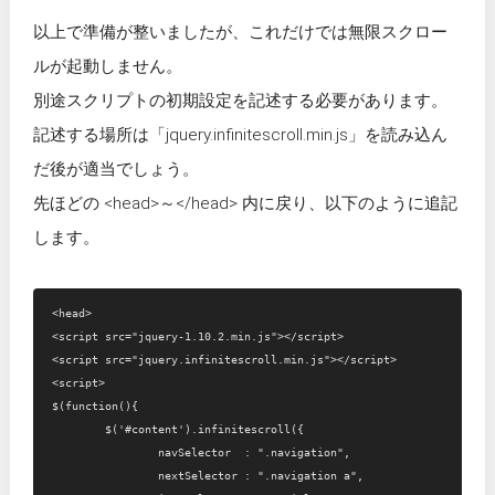
以上で準備が整いましたが、これだけでは無限スクロー
ルが起動しません。
別途スクリプトの初期設定を記述する必要があります。
記述する場所は「jquery.infinitescroll.min.js」を読み込ん
だ後が適当でしょう。
先ほどの <head>～</head> 内に戻り、以下のように追記
します。
<head>

<script src="jquery-1.10.2.min.js"></script>

<script src="jquery.infinitescroll.min.js"></script>

<script>

$(function(){

	$('#content').infinitescroll({

		navSelector  : ".navigation",

		nextSelector : ".navigation a",
