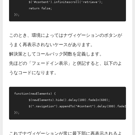
	$('#content').infinitescroll('retrieve');

	return false;

このとき、環境によってはナヴィゲーションのボタンが
うまく再表示されないケースがあります。
解決策としてコールバック関数を定義します。
先ほどの「フェードイン表示」と併記すると、以下のよ
うなコードになります。
function(newElements) {

	$(newElements).hide().delay(100).fadeIn(600);

	$(".navigation").appendTo("#content").delay(300).fadeIn(600);

これでナヴィゲーションが常に最下部に再表示されるよ