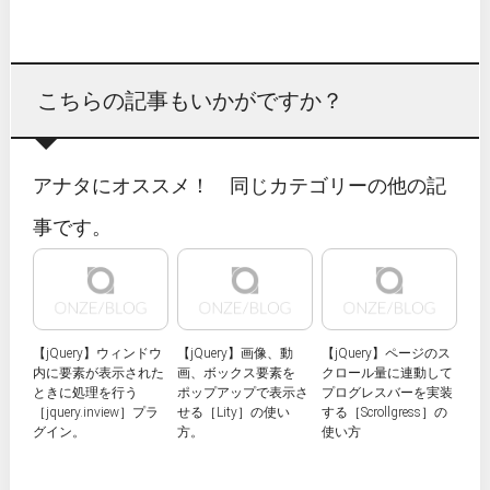
こちらの記事もいかがですか？
アナタにオススメ！ 同じカテゴリーの他の記
事です。
【jQuery】ウィンドウ
【jQuery】画像、動
【jQuery】ページのス
内に要素が表示された
画、ボックス要素を
クロール量に連動して
ときに処理を行う
ポップアップで表示さ
プログレスバーを実装
［jquery.inview］プラ
せる［Lity］の使い
する［Scrollgress］の
グイン。
方。
使い方