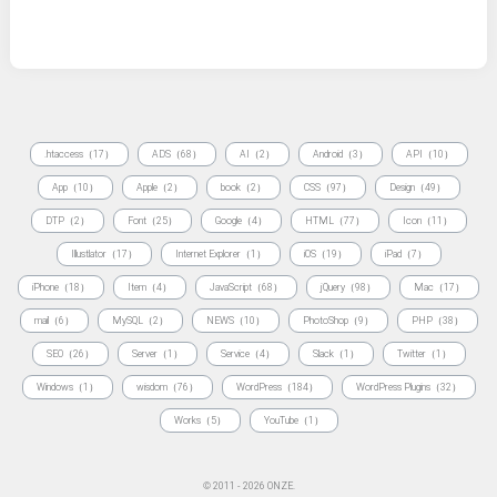
.htaccess（17）
ADS（68）
AI（2）
Android（3）
API（10）
App（10）
Apple（2）
book（2）
CSS（97）
Design（49）
DTP（2）
Font（25）
Google（4）
HTML（77）
Icon（11）
Illustlator（17）
Internet Explorer（1）
iOS（19）
iPad（7）
iPhone（18）
Item（4）
JavaScript（68）
jQuery（98）
Mac（17）
mail（6）
MySQL（2）
NEWS（10）
PhotoShop（9）
PHP（38）
SEO（26）
Server（1）
Service（4）
Slack（1）
Twitter（1）
Windows（1）
wisdom（76）
WordPress（184）
WordPress Plugins（32）
Works（5）
YouTube（1）
© 2011 - 2026 ONZE.