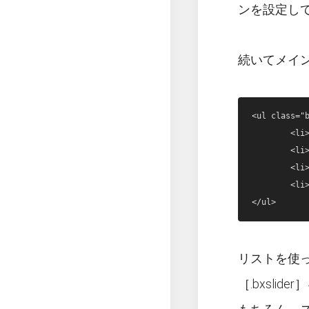
ンを設定し
続いてメイ
<ul class="b
	<li><img src="../images/sample-01.png" width="640" height="300"></li>

	<li><img src="../images/sample-02.png" width="640" height="300"></li>

	<li><img src="../images/sample-03.png" width="640" height="300"></li>

	<li><img src="../images/sample-04.png" width="640" height="300"></li>

リストを使
［.bxsl