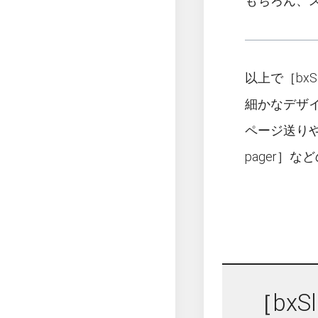
もちろん、
以上で［bxS
細かなデザイ
ページ送りや
pager
［bx