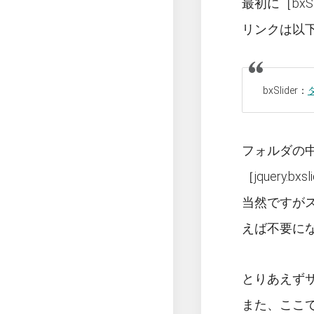
最初に［bx
リンクは以
bxSlider：
フォルダの
［jquery.b
当然ですがスタ
えば不要に
とりあえずサー
また、ここ