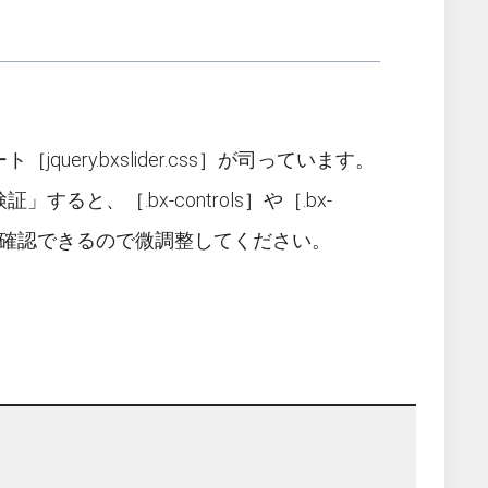
。
ry.bxslider.css］が司っています。
、［.bx-controls］や［.bx-
を確認できるので微調整してください。