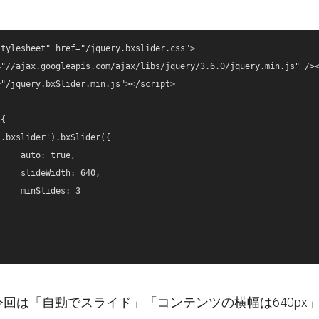
tylesheet" href="/jquery.bxslider.css">

"//ajax.googleapis.com/ajax/libs/jquery/3.6.0/jquery.min.js" /><
"/jquery.bxSlider.min.js"></script>

{

ue,

640,

: 3

回は「自動でスライド」「コンテンツの横幅は640px