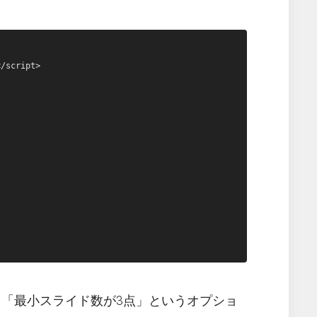
/script>

」「最小スライド数が3点」というオプショ