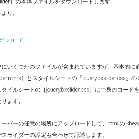
Slider］の本体ファイルをダウンロードします。
下より。
ダウンロード
中にいくつかのファイルが含まれていますが、基本的に
xslider.min.js］とスタイルシートの「jquery.bxslider.css
イルシートの［jquery.bxslider.css］は中身の
なります。
バーの任意の場所にアップロードして、html の <head
でスライダーの設定も合わせて記述します。