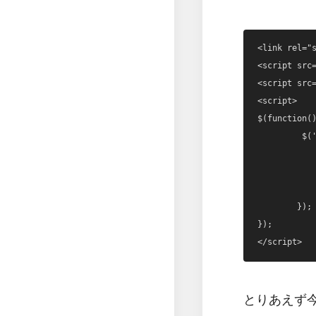
<link rel="s
<script src=
<script src=
<script>

$(function()
	 $('.bxslider').bxSlider({

		auto: tr
		slideWidth: 
		minSlides
	});

});

とりあえず今