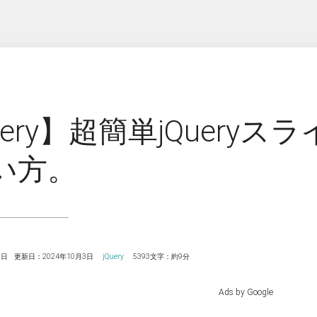
uery】超簡単jQueryスラ
い方。
9日
更新日：2024年10月3日
jQuery
5393文字：約9分
Ads by Google