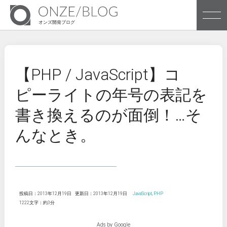
オンズ開発ブログ
株式会社オンズのブログです
【PHP / JavaScript】コ
ピーライトの年号の表記を
Archives
書き換えるのが面倒！…そ
Tags
んなとき。
株式会社オンズ企業サイトへ
投稿日：2013年12月19日
更新日：2013年12月19日
JavaScript
,
PHP
1222文字：約3分
Ads by Google