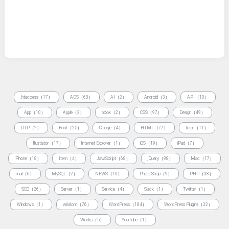
.htaccess（17）
ADS（68）
AI（2）
Android（3）
API（10）
App（10）
Apple（2）
book（2）
CSS（97）
Design（49）
DTP（2）
Font（25）
Google（4）
HTML（77）
Icon（11）
Illustlator（17）
Internet Explorer（1）
iOS（19）
iPad（7）
iPhone（18）
Item（4）
JavaScript（68）
jQuery（98）
Mac（17）
mail（6）
MySQL（2）
NEWS（10）
PhotoShop（9）
PHP（38）
SEO（26）
Server（1）
Service（4）
Slack（1）
Twitter（1）
Windows（1）
wisdom（76）
WordPress（184）
WordPress Plugins（32）
Works（5）
YouTube（1）