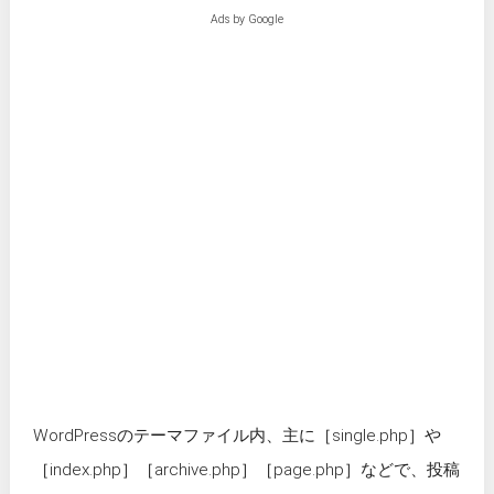
Ads by Google
WordPressのテーマファイル内、主に［single.php］や
［index.php］［archive.php］［page.php］などで、投稿