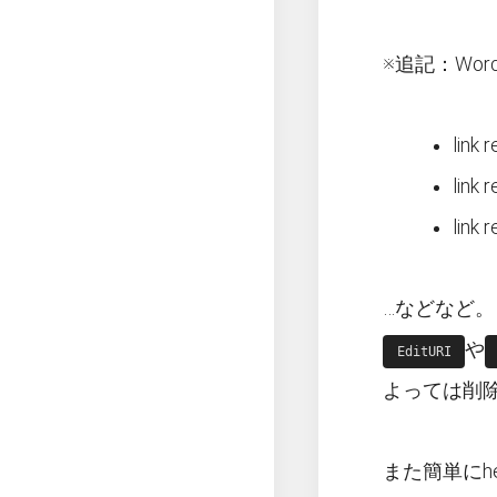
※追記：Wor
link r
link 
link 
…などなど。
や
EditURI
よっては削
また簡単にh