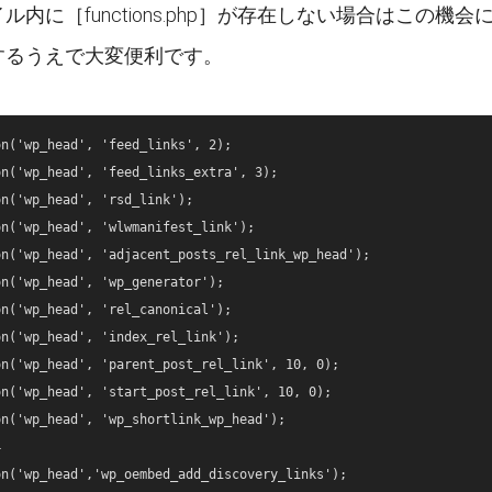
ル内に［functions.php］が存在しない場合はこの
するうえで大変便利です。
n('wp_head', 'feed_links', 2);

n('wp_head', 'feed_links_extra', 3);

n('wp_head', 'rsd_link');

n('wp_head', 'wlwmanifest_link');

n('wp_head', 'adjacent_posts_rel_link_wp_head');

n('wp_head', 'wp_generator');

n('wp_head', 'rel_canonical');

n('wp_head', 'index_rel_link');

n('wp_head', 'parent_post_rel_link', 10, 0);

n('wp_head', 'start_post_rel_link', 10, 0);

n('wp_head', 'wp_shortlink_wp_head');



n('wp_head','wp_oembed_add_discovery_links');
