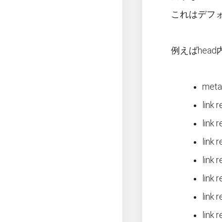
これはデフ
例えばhea
meta
link 
link 
link 
link 
link 
link 
link r