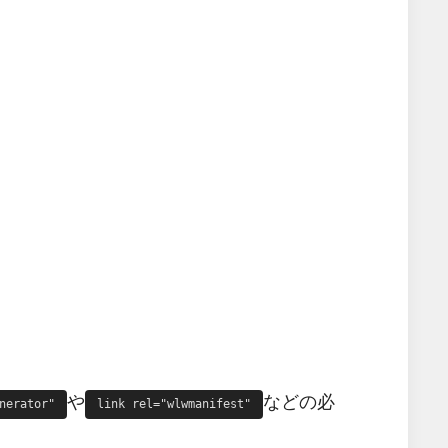
や
などの必
nerator"
link rel="wlwmanifest"