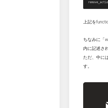
上記をfun
ちなみに「wp_
内に記述さ
ただ、中に
す。