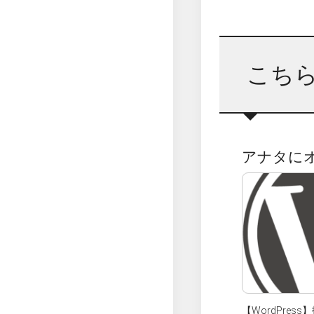
こち
アナタに
【WordPress