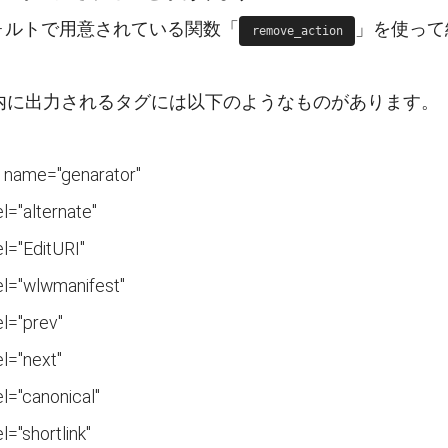
ォルトで用意されている関数「
」を使って
remove_action
d内に出力されるタグには以下のようなものがあります。
 name="genarator"
rel="alternate"
rel="EditURI"
rel="wlwmanifest"
rel="prev"
rel="next"
rel="canonical"
el="shortlink"