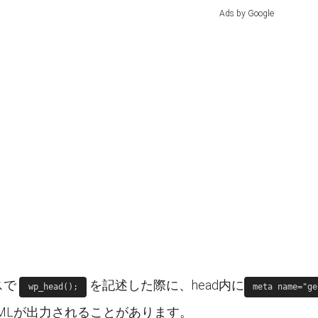
Ads by Google
スで
を記述した際に、head内に
wp_head();
meta name="ge
MLが出力されることがあります。